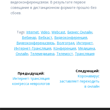
видеоконференцсвязи. В результате первое
совещание в дистанционном формате прошло без
сбоев.
Tags:
Internet
,
Video
,
Webcast
,
Бизнес Онлайн
,
Вебинар
,
Вебкаст
,
Видеоконференция
,
Видеоконференцсвязь
,
Волгоград
,
Интернет
,
Интернет-Трансляция
,
Конференция
,
Медицина
,
Онлайн
,
Телемедицина
,
Телемост
,
Трансляция
Навигация
Следующий:
Предыдущий:
по
Следующая
Коронавирус
Предыдущая
Интернет-трансляция
запись:
заставляет переходить
запись:
конгресса неврологов
записям
в онлайн