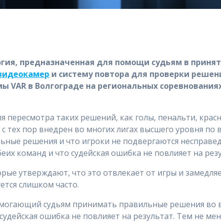
нология, предназначенная для помощи судьям в прин
 видеокамер
и систему повтора для проверки решени
ы VAR в Волгограде на региональных соревнованиях
ля пересмотра таких решений, как голы, пенальти, крас
 с тех пор внедрен во многих лигах высшего уровня по 
ьные решения и что игроки не подвергаются несправе
беих команд и что судейская ошибка не повлияет на рез
ые утверждают, что это отвлекает от игры и замедляет
ется слишком часто.
помогающий судьям принимать правильные решения во 
 судейская ошибка не повлияет на результат. Тем не ме