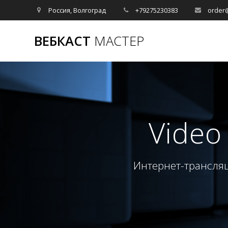
Перейти
Россия, Волгоград
+79275230383
order



к
содержимому
ВЕБКАСТ
МАСТЕР
Video
Интернет-трансляц