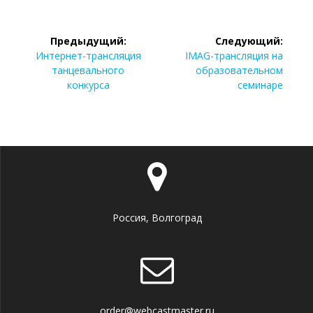
Навигация
Предыдущий:
Следующий:
по
Предыдущая
Следующая
Интернет-трансляция
IMAG-трансляция на
запись:
запись:
танцевального
образовательном
записям
конкурса
семинаре
Россия, Волгоград
order@webcastmaster.ru