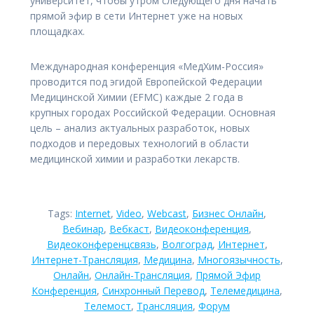
университет, чтобы утром следующего дня начать
прямой эфир в сети Интернет уже на новых
площадках.
Международная конференция «МедХим-Россия»
проводится под эгидой Европейской Федерации
Медицинской Химии (EFMC) каждые 2 года в
крупных городах Российской Федерации. Основная
цель – анализ актуальных разработок, новых
подходов и передовых технологий в области
медицинской химии и разработки лекарств.
Tags:
Internet
,
Video
,
Webcast
,
Бизнес Онлайн
,
Вебинар
,
Вебкаст
,
Видеоконференция
,
Видеоконференцсвязь
,
Волгоград
,
Интернет
,
Интернет-Трансляция
,
Медицина
,
Многоязычность
,
Онлайн
,
Онлайн-Трансляция
,
Прямой Эфир
Конференция
,
Синхронный Перевод
,
Телемедицина
,
Телемост
,
Трансляция
,
Форум