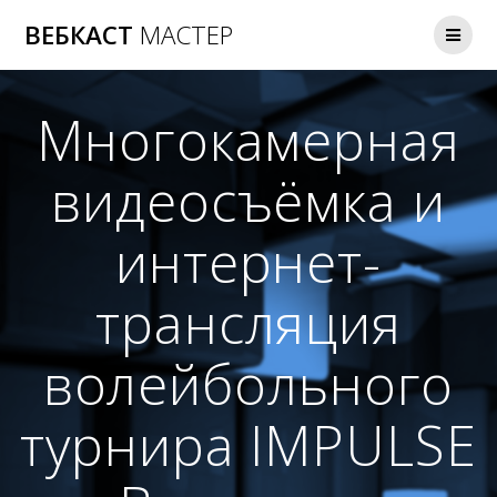
Перейти
ВЕБКАСТ
МАСТЕР
к
содержимому
Многокамерная
видеосъёмка и
интернет-
трансляция
волейбольного
турнира IMPULSE