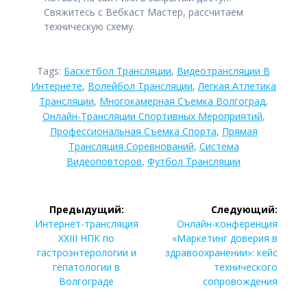
Свяжитесь с Вебкаст Мастер, рассчитаем
техническую схему.
Tags:
Баскетбол Трансляции
,
Видеотрансляции В
Интернете
,
Волейбол Трансляции
,
Легкая Атлетика
Трансляции
,
Многокамерная Съемка Волгоград
,
Онлайн-Трансляции Спортивных Мероприятий
,
Профессиональная Съемка Спорта
,
Прямая
Трансляция Соревнований
,
Система
Видеоповторов
,
Футбол Трансляции
Навигация
Предыдущий:
Следующий:
по
Предыдущая
Следующая
Интернет-трансляция
Онлайн-конференция
запись:
запись:
XXIII НПК по
«Маркетинг доверия в
записям
гастроэнтерологии и
здравоохранении»: кейс
гепатологии в
технического
Волгограде
сопровождения